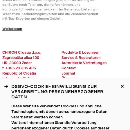
immer Raum für Verbesserungen gibt, sind wir ständig auf
der Suche nach Talenten, die helfen können, uns
kontinuierlich weiterzuentwickeln. Im Gegenzug bieten wir
Wachstum, Karrieremöglichkeiten und die Zusammenarbeit
mit Top-Experten auf diesem Gebiet.
Weiterlesen
CHIRON Croatia d.o.o.
Produkte & Lösungen
Zagrebačka ulica 100
Service & Reparaturen
HR-23000 Zadar
Autorisierte Vertretungen
t. +385 23 205 405
Kontakt
Republic of Croatia
Journal
info.croatia@chiron-
Über uns
group.com
Karriere
DSGVO-COOKIE- EINWILLIGUNG ZUR
✖
Unterlagen
VERARBEITUNG PERSONENBEZOGENER
Impressum
DATEN
Datenschutzerklärung
Diese Website verwendet Cookies und ähnliche
Technologien, mit denen personenbezogene Daten
Cookie-Einstellungen
verarbeitet werden können.
Weitere Informationen über die Verarbeitung
Linkedin
personenbezogener Daten durch Cookies auf dieser