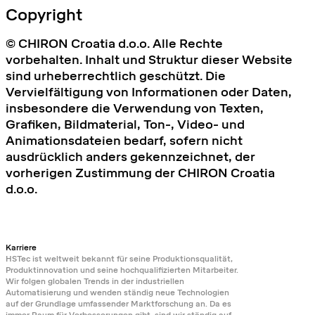
Copyright
© CHIRON Croatia d.o.o. Alle Rechte
vorbehalten. Inhalt und Struktur dieser Website
sind urheberrechtlich geschützt. Die
Vervielfältigung von Informationen oder Daten,
insbesondere die Verwendung von Texten,
Grafiken, Bildmaterial, Ton-, Video- und
Animationsdateien bedarf, sofern nicht
ausdrücklich anders gekennzeichnet, der
vorherigen Zustimmung der CHIRON Croatia
d.o.o.
Karriere
HSTec ist weltweit bekannt für seine Produktionsqualität,
Produktinnovation und seine hochqualifizierten Mitarbeiter.
Wir folgen globalen Trends in der industriellen
Automatisierung und wenden ständig neue Technologien
auf der Grundlage umfassender Marktforschung an. Da es